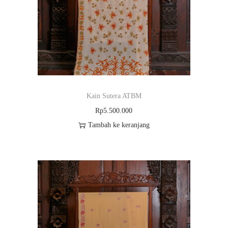
A
T
B
M
Kain Sutera ATBM
Rp
5.500.000
Tambah ke keranjang