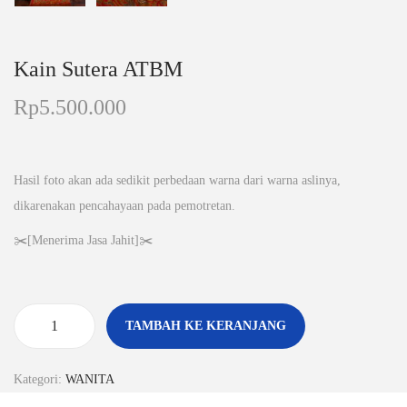
Kain Sutera ATBM
Rp
5.500.000
Hasil foto akan ada sedikit perbedaan warna dari warna aslinya,
dikarenakan pencahayaan pada pemotretan.
✂️[Menerima Jasa Jahit]✂️
TAMBAH KE KERANJANG
K
u
Kategori:
WANITA
a